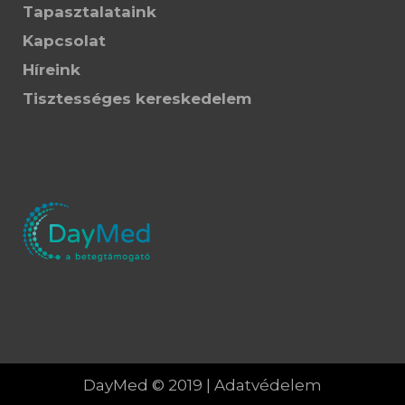
Tapasztalataink
Kapcsolat
Híreink
Tisztességes kereskedelem
DayMed © 2019 |
Adatvédelem